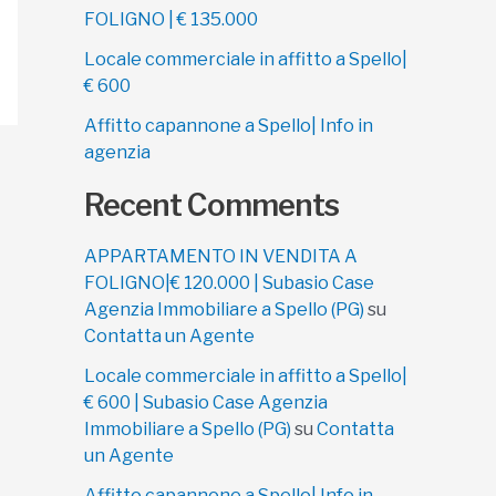
FOLIGNO | € 135.000
Locale commerciale in affitto a Spello|
€ 600
Affitto capannone a Spello| Info in
agenzia
Recent Comments
APPARTAMENTO IN VENDITA A
FOLIGNO|€ 120.000 | Subasio Case
Agenzia Immobiliare a Spello (PG)
su
Contatta un Agente
Locale commerciale in affitto a Spello|
€ 600 | Subasio Case Agenzia
Immobiliare a Spello (PG)
su
Contatta
un Agente
Affitto capannone a Spello| Info in