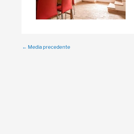
Navigazione
←
Media precedente
articoli