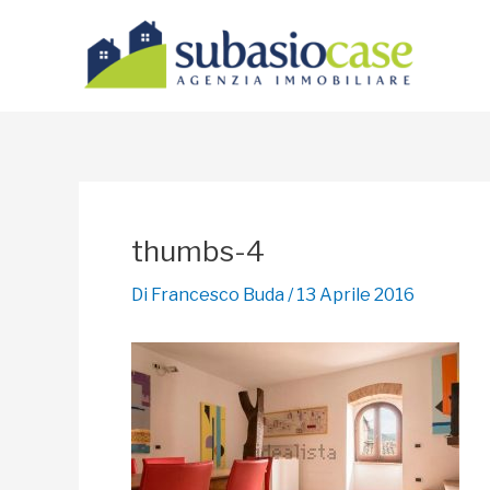
Vai
al
contenuto
thumbs-4
Di
Francesco Buda
/
13 Aprile 2016