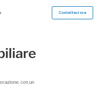
o
Contattaci ora
iliare
locazione, con un