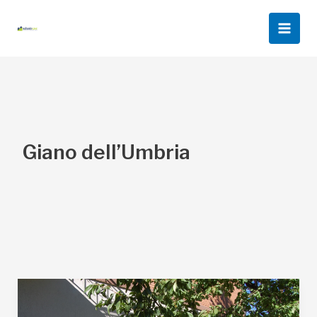
Vai
al
Main
contenuto
Men
Giano dell’Umbria