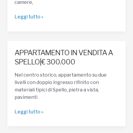
camere,
CASA
Leggi tutto »
SEMI
INDIPENDENTE
IN
VENDITA
APPARTAMENTO IN VENDITA A
A
SPELLO|€ 300.000
SPELLO|
€
Nel centro storico, appartamento su due
118.000
livelli con doppio ingresso rifinito con
materiali tipici di Spello, pietra a vista,
pavimenti
APPARTAMENTO
Leggi tutto »
IN
VENDITA