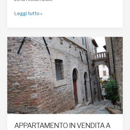
APPARTAMENTO
Leggi tutto »
IN
VENDITA
A
SPELLO|
€
170.000
APPARTAMENTO IN VENDITA A