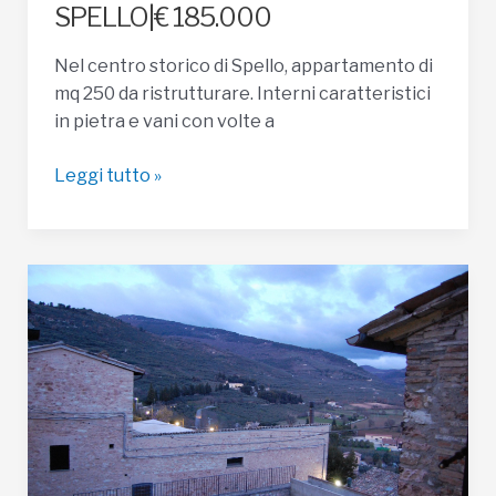
SPELLO|€ 185.000
Nel centro storico di Spello, appartamento di
mq 250 da ristrutturare. Interni caratteristici
in pietra e vani con volte a
APPARTAMENTO
Leggi tutto »
IN
VENDITA
A
SPELLO|
€
185.000