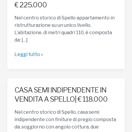
€ 225.000
Nel centro storico di Spello appartamento in
ristrutturazione su un unico livello.
L’abitazione, di metri quadri 110, è composta
da: […]
Appartamento
Leggi tutto »
in
vendita
a
Spello|
CASA SEMI INDIPENDENTE IN
€
VENDITA A SPELLO| € 118.000
225.000
Nel centro storico di Spello, casa semi
indipendente con finiture di pregio composta
da: soggiorno con angolo cottura, due