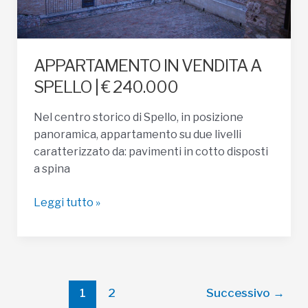
APPARTAMENTO IN VENDITA A
SPELLO | € 240.000
Nel centro storico di Spello, in posizione
panoramica, appartamento su due livelli
caratterizzato da: pavimenti in cotto disposti
a spina
APPARTAMENTO
Leggi tutto »
IN
VENDITA
A
SPELLO
|
Paginazione
1
2
Successivo
→
€
articoli