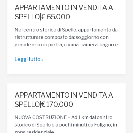
APPARTAMENTO IN VENDITA A
SPELLO|€ 65.000
Nel centro storico di Spello, appartamento da
ristrutturare composto da: soggiorno con
grande arco in pietra, cucina, camera, bagno e
APPARTAMENTO
Leggi tutto »
IN
VENDITA
A
SPELLO|
APPARTAMENTO IN VENDITA A
€
SPELLO|€ 170.000
65.000
NUOVA COSTRUZIONE – Ad 1 km dal centro
storico di Spello e a pochi minuti da Foligno, in
zona residenziale