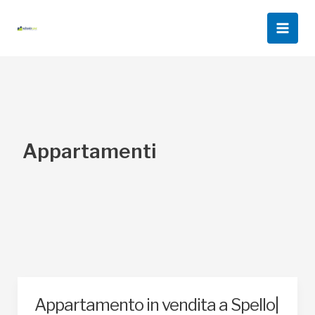
Vai
al
Main
contenuto
Men
Appartamenti
Appartamento in vendita a Spello|