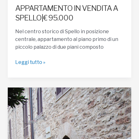
APPARTAMENTO IN VENDITA A
SPELLO|€ 95.000
Nel centro storico di Spello in posizione
centrale, appartamento al piano primo di un
piccolo palazzo di due piani composto
APPARTAMENTO
Leggi tutto »
IN
VENDITA
A
SPELLO|
€
95.000