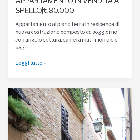
APPARTAMENTO IN VENDITA A
SPELLO|€ 80.000
Appartamento al piano terra in residence di
nuova costruzione composto da soggiorno
con angolo cottura, camera matrimoniale e
bagno. –
APPARTAMENTO
Leggi tutto »
IN
VENDITA
A
SPELLO|
€
80.000