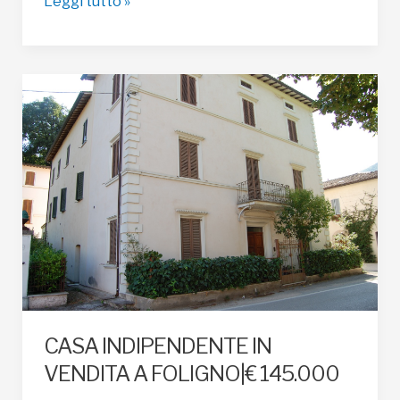
BIFAMILIARE
Leggi tutto »
IN
VENDITA
A
FOLIGNO|
€
180.000
CASA INDIPENDENTE IN
VENDITA A FOLIGNO|€ 145.000