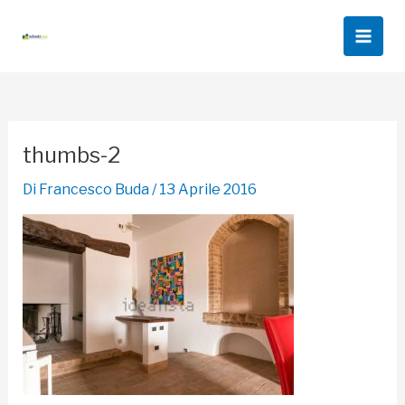
Vai
al
Main
contenuto
Men
thumbs-2
Di
Francesco Buda
/
13 Aprile 2016