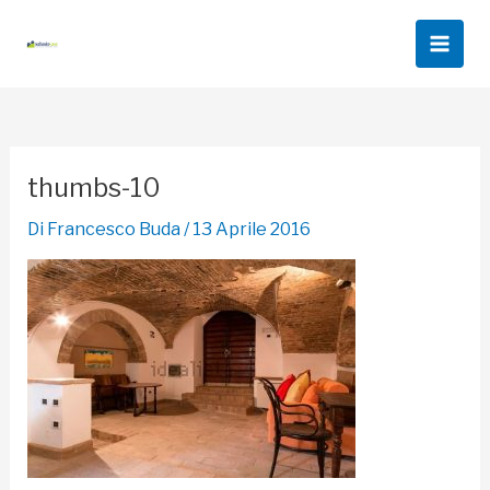
Vai
al
Main
contenuto
Men
thumbs-10
Di
Francesco Buda
/
13 Aprile 2016