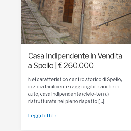
Casa Indipendente in Vendita
a Spello | € 260.000
Nel caratteristico centro storico di Spello,
in zona facilmente raggiungibile anche in
auto, casa indipendente (cielo-terra)
ristrutturata nel pieno rispetto […]
Casa
Leggi tutto »
Indipendente
in