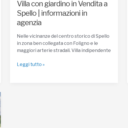
Villa con giardino in Vendita a
Spello | informazioni in
agenzia
Nelle vicinanze del centro storico di Spello
in zona ben collegata con Foligno e le
maggiori arterie stradali. Villa indipendente
Villa
Leggi tutto »
con
giardino
in
Vendita
a
Spello
|
informazioni