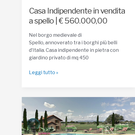
Casa Indipendente in vendita
a spello | € 560.000,00
Nel borgo medievale di
Spello, annoverato tra i borghi più belli
d’Italia. Casa indipendente in pietra con
giardino privato di mq 450
Casa
Leggi tutto »
Indipendente
in
vendita
a
spello
|
€
560.000,00