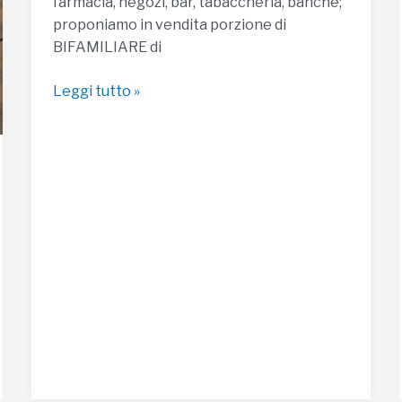
farmacia, negozi, bar, tabaccheria, banche;
proponiamo in vendita porzione di
BIFAMILIARE di
Bifamiliare
Leggi tutto »
in
Vendita
a
Spello
|
€
180.000