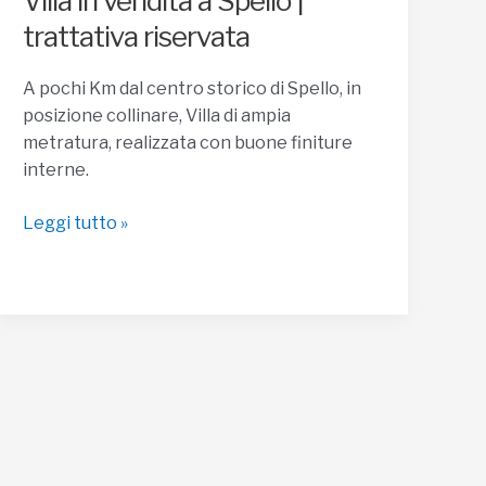
Villa in vendita a Spello |
trattativa riservata
A pochi Km dal centro storico di Spello, in
posizione collinare, Villa di ampia
metratura, realizzata con buone finiture
interne.
Villa
Leggi tutto »
in
vendita
a
Spello
|
trattativa
riservata