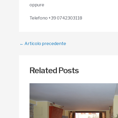
oppure
Telefono +39 0742303118
Navigazione
←
Articolo precedente
articoli
Related Posts