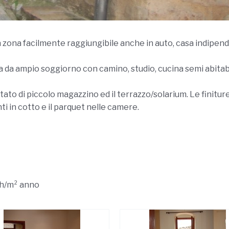
in zona facilmente raggiungibile anche in auto, casa indipend
ta da ampio soggiorno con camino, studio, cucina semi abitab
tato di piccolo magazzino ed il terrazzo/solarium. Le finiture
nti in cotto e il parquet nelle camere.
Wh/m² anno