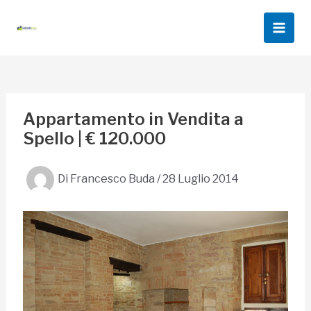
Vai
al
Main
contenuto
Men
Appartamento in Vendita a
Spello | € 120.000
Di
Francesco Buda
/
28 Luglio 2014