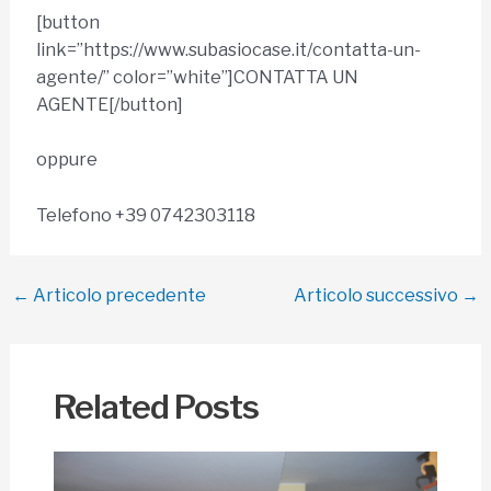
[button
link=”https://www.subasiocase.it/contatta-un-
agente/” color=”white”]CONTATTA UN
AGENTE[/button]
oppure
Telefono +39 0742303118
Navigazione
←
Articolo precedente
Articolo successivo
→
articoli
Related Posts