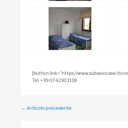
[button link=”https://www.subasiocase.it/
Tel. +39 0742303118
Navigazione
←
Articolo precedente
articoli