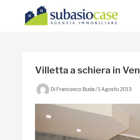
Vai
al
contenuto
Villetta a schiera in V
Di
Francesco Buda
/
1 Agosto 2013