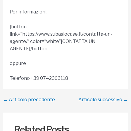
Per informazioni:
[button
link=”https://www.subasiocase.it/contatta-un-
agente/” color=”white”]CONTATTA UN
AGENTE[/button]
oppure
Telefono +39 0742303118
Navigazione
←
Articolo precedente
Articolo successivo
→
articoli
Related Posts