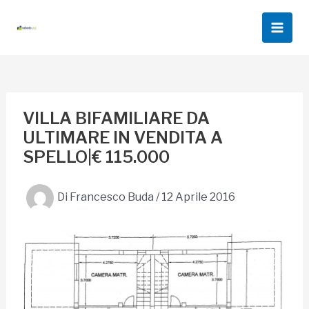
Vai
al
Main
contenuto
Men
VILLA BIFAMILIARE DA
ULTIMARE IN VENDITA A
SPELLO|€ 115.000
Di
Francesco Buda
/
12 Aprile 2016