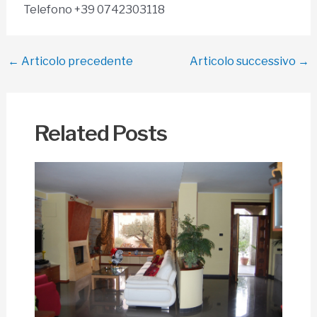
Telefono +39 0742303118
Navigazione
←
Articolo precedente
Articolo successivo
→
articoli
Related Posts