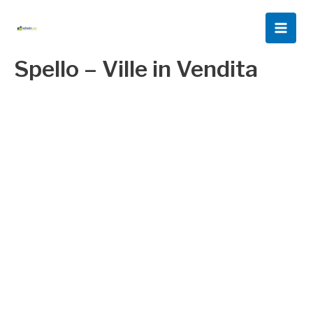
Vai
al
Main
contenuto
Spello – Ville in Vendita
Men