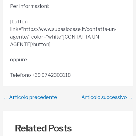
Per informazioni:
[button
link=”https://www.subasiocase.it/contatta-un-
agente/” color=”white”]CONTATTA UN
AGENTE[/button]
oppure
Telefono +39 0742303118
Navigazione
←
Articolo precedente
Articolo successivo
→
articoli
Related Posts